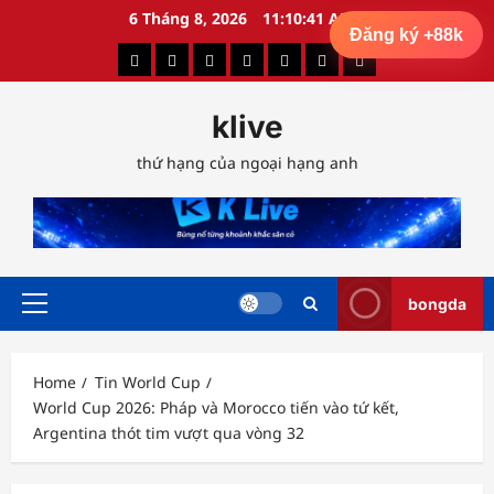
Skip
6 Tháng 8, 2026
11:10:42 AM
Đăng ký +88k
to
Kết
Khoảnh
Lịch
Thống
Tin
Tin
World
content
Quả
Khắc
Thi
Kê
Tức
World
Cup
klive
World
World
Đấu
World
Bóng
Cup
2026
Cup
Cup
World
Cup
Đá
thứ hạng của ngoại hạng anh
Cup
bongda
Primary
Menu
Home
Tin World Cup
World Cup 2026: Pháp và Morocco tiến vào tứ kết,
Argentina thót tim vượt qua vòng 32