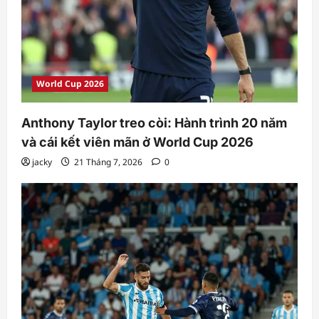
World Cup 2026
Anthony Taylor treo còi: Hành trình 20 năm
và cái kết viên mãn ở World Cup 2026
jacky
21 Tháng 7, 2026
0