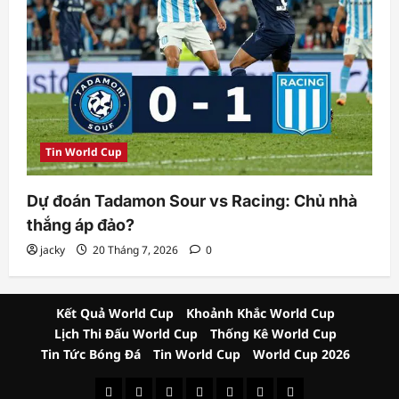
Tin World Cup
Dự đoán Tadamon Sour vs Racing: Chủ nhà
thắng áp đảo?
jacky
20 Tháng 7, 2026
0
Kết Quả World Cup
Khoảnh Khắc World Cup
Lịch Thi Đấu World Cup
Thống Kê World Cup
Tin Tức Bóng Đá
Tin World Cup
World Cup 2026
Kết
Khoảnh
Lịch
Thống
Tin
Tin
World