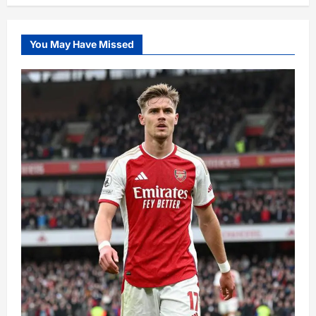
You May Have Missed