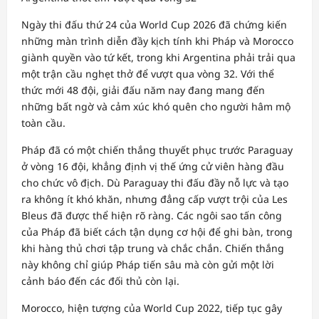
Ngày thi đấu thứ 24 của World Cup 2026 đã chứng kiến
những màn trình diễn đầy kịch tính khi Pháp và Morocco
giành quyền vào tứ kết, trong khi Argentina phải trải qua
một trận cầu nghẹt thở để vượt qua vòng 32. Với thể
thức mới 48 đội, giải đấu năm nay đang mang đến
những bất ngờ và cảm xúc khó quên cho người hâm mộ
toàn cầu.
Pháp đã có một chiến thắng thuyết phục trước Paraguay
ở vòng 16 đội, khẳng định vị thế ứng cử viên hàng đầu
cho chức vô địch. Dù Paraguay thi đấu đầy nỗ lực và tạo
ra không ít khó khăn, nhưng đẳng cấp vượt trội của Les
Bleus đã được thể hiện rõ ràng. Các ngôi sao tấn công
của Pháp đã biết cách tận dụng cơ hội để ghi bàn, trong
khi hàng thủ chơi tập trung và chắc chắn. Chiến thắng
này không chỉ giúp Pháp tiến sâu mà còn gửi một lời
cảnh báo đến các đối thủ còn lại.
Morocco, hiện tượng của World Cup 2022, tiếp tục gây