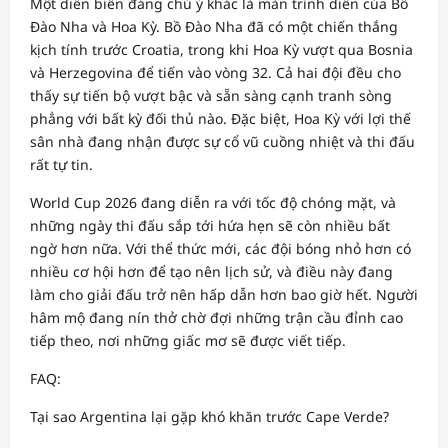
Một diễn biến đáng chú ý khác là màn trình diễn của Bồ
Đào Nha và Hoa Kỳ. Bồ Đào Nha đã có một chiến thắng
kịch tính trước Croatia, trong khi Hoa Kỳ vượt qua Bosnia
và Herzegovina để tiến vào vòng 32. Cả hai đội đều cho
thấy sự tiến bộ vượt bậc và sẵn sàng cạnh tranh sòng
phẳng với bất kỳ đối thủ nào. Đặc biệt, Hoa Kỳ với lợi thế
sân nhà đang nhận được sự cổ vũ cuồng nhiệt và thi đấu
rất tự tin.
World Cup 2026 đang diễn ra với tốc độ chóng mặt, và
những ngày thi đấu sắp tới hứa hẹn sẽ còn nhiều bất
ngờ hơn nữa. Với thể thức mới, các đội bóng nhỏ hơn có
nhiều cơ hội hơn để tạo nên lịch sử, và điều này đang
làm cho giải đấu trở nên hấp dẫn hơn bao giờ hết. Người
hâm mộ đang nín thở chờ đợi những trận cầu đỉnh cao
tiếp theo, nơi những giấc mơ sẽ được viết tiếp.
FAQ:
Tại sao Argentina lại gặp khó khăn trước Cape Verde?