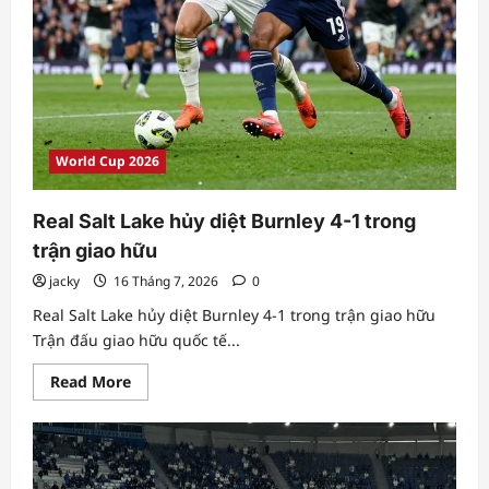
World Cup 2026
Real Salt Lake hủy diệt Burnley 4-1 trong
trận giao hữu
jacky
16 Tháng 7, 2026
0
Real Salt Lake hủy diệt Burnley 4-1 trong trận giao hữu
Trận đấu giao hữu quốc tế...
Read
Read More
more
about
Real
Salt
Lake
hủy
diệt