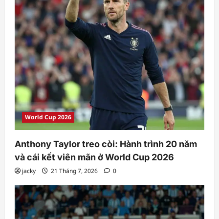
World Cup 2026
Anthony Taylor treo còi: Hành trình 20 năm
và cái kết viên mãn ở World Cup 2026
jacky
21 Tháng 7, 2026
0