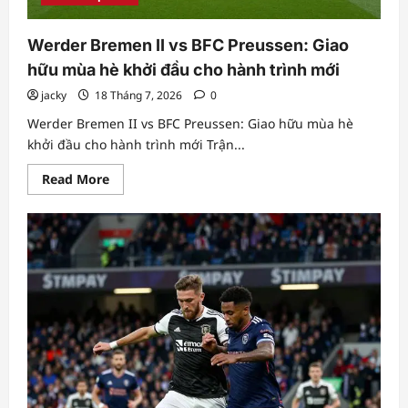
Werder Bremen II vs BFC Preussen: Giao
hữu mùa hè khởi đầu cho hành trình mới
jacky
18 Tháng 7, 2026
0
Werder Bremen II vs BFC Preussen: Giao hữu mùa hè
khởi đầu cho hành trình mới Trận...
Read
Read More
more
about
Werder
Bremen
II
vs
BFC
Preussen:
Giao
hữu
mùa
hè
khởi
đầu
cho
hành
trình
mới