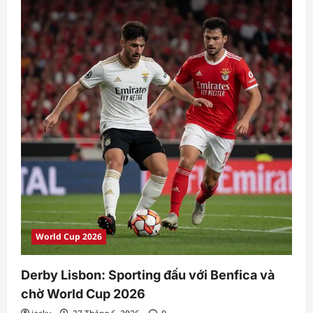
World
Cup
2026:
Neymar
chia
tay,
Henderson
chấn
thương,
Tây
Ban
Nha
gặp
khó
World Cup 2026
Derby Lisbon: Sporting đấu với Benfica và
chờ World Cup 2026