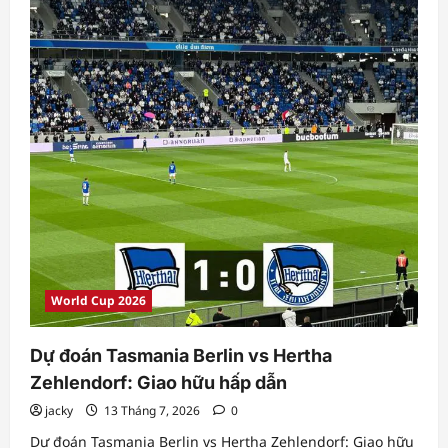
Burnley
4-
1
trong
trận
giao
hữu
World Cup 2026
Dự đoán Tasmania Berlin vs Hertha
Zehlendorf: Giao hữu hấp dẫn
jacky
13 Tháng 7, 2026
0
Dự đoán Tasmania Berlin vs Hertha Zehlendorf: Giao hữu