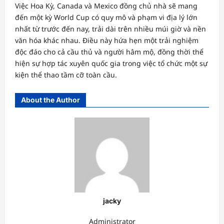
Việc Hoa Kỳ, Canada và Mexico đồng chủ nhà sẽ mang
đến một kỳ World Cup có quy mô và phạm vi địa lý lớn
nhất từ trước đến nay, trải dài trên nhiều múi giờ và nền
văn hóa khác nhau. Điều này hứa hẹn một trải nghiệm
độc đáo cho cả cầu thủ và người hâm mộ, đồng thời thể
hiện sự hợp tác xuyên quốc gia trong việc tổ chức một sự
kiện thể thao tầm cỡ toàn cầu.
About the Author
jacky
Administrator