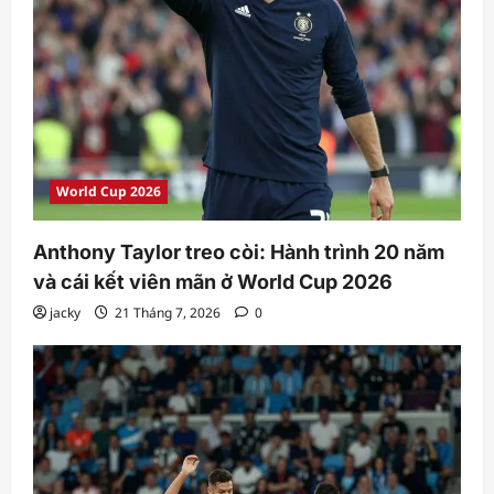
World Cup 2026
Anthony Taylor treo còi: Hành trình 20 năm
và cái kết viên mãn ở World Cup 2026
jacky
21 Tháng 7, 2026
0