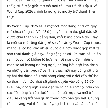
từ một sân vận động quen thuộc đến sân khấu lớn nhất
thế giới là một giấc mơ mà mọi cầu thủ trẻ đều ấp ủ, và
World Cup 2026 chính là nơi giấc mơ ấy trở thành hiện
thực.
Kỳ World Cup 2026 sẽ là một cột mốc đáng nhớ với quy
mô chưa từng có. Với 48 đội tuyển tham dự, giải đấu sẽ
được chia thành 12 bảng đấu, mỗi bảng gồm 4 đội. Đây
là một sự mở rộng đáng kể so với các kỳ World Cup trước,
mang lại cơ hội cho nhiều quốc gia hơn được góp mặt tại
sân chơi danh giá này. Tổng cộng sẽ có 104 trận đấu diễn
ra, một con số khổng lồ hứa hẹn sẽ mang đến những
màn so tài không ngừng nghỉ, những bất ngờ khó đoán
và những cảm xúc vỡ òa. Thể thức mới này cũng rất thú
vị: hai đội đứng đầu mỗi bảng cùng với 8 đội xếp thứ ba
có thành tích tốt nhất sẽ giành quyền vào vòng 32 đội.
Điều này đồng nghĩa với việc sẽ có nhiều cơ hội hơn cho
các đội bóng “chiếu dưới” tạo nên bất ngờ, và mỗi trận
đấu sẽ càng trở nên quan trọng hơn bao giờ hết. Chúng
tôi tin rằng, với thể thức này, sự kịch tính và hấp dẫn sẽ