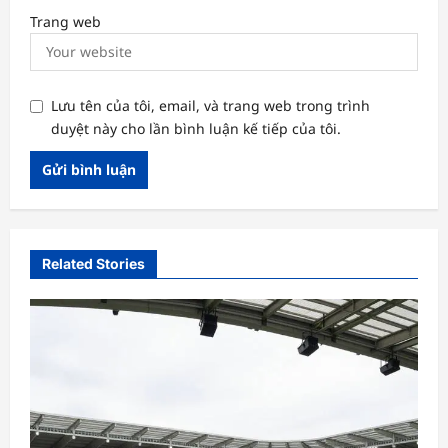
Trang web
Lưu tên của tôi, email, và trang web trong trình
duyệt này cho lần bình luận kế tiếp của tôi.
Related Stories