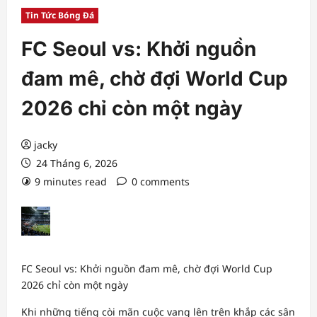
Tin Tức Bóng Đá
FC Seoul vs: Khởi nguồn
đam mê, chờ đợi World Cup
2026 chỉ còn một ngày
jacky
24 Tháng 6, 2026
9 minutes read
0 comments
FC Seoul vs: Khởi nguồn đam mê, chờ đợi World Cup
2026 chỉ còn một ngày
Khi những tiếng còi mãn cuộc vang lên trên khắp các sân